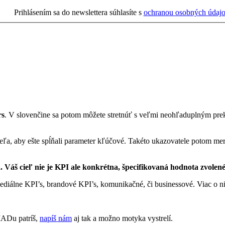
Prihlásením sa do newslettera súhlasíte s
ochranou osobných údaj
rs
. V slovenčine sa potom môžete stretnúť s veľmi neohľaduplným pre
ľa, aby ešte spĺňali parameter kľúčové. Takéto ukazovatele potom mera
a.
Váš cieľ nie je KPI ale konkrétna, špecifikovaná hodnota zvolen
ediálne KPI’s, brandové KPI’s, komunikačné, či businessové. Viac o n
IADu patríš,
napíš nám
aj tak a možno motyka vystrelí.