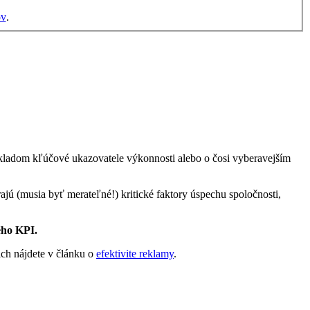
ov
.
kladom kľúčové ukazovatele výkonnosti alebo o čosi vyberavejším
jú (musia byť merateľné!) kritické faktory úspechu spoločnosti,
ého KPI.
ich nájdete v článku o
efektivite reklamy
.