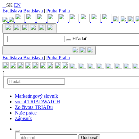
SK
EN
Bratislava
Bratislava
|
Praha
Praha
Preskočiť
navigáciu
Hľadať
Bratislava
Bratislava
|
Praha
Praha
[
Marketingový slovník
social TRIADWATCH
Zo života TRIADu
Naše práce
Zápisník
Odoberať