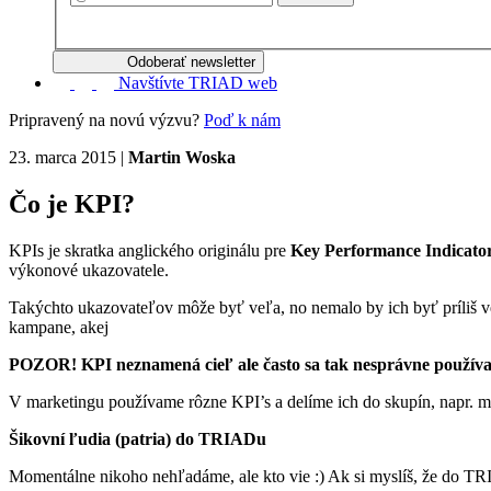
Odoberať newsletter
Navštívte TRIAD web
Pripravený na novú výzvu?
Poď k nám
23. marca 2015
|
Martin Woska
Čo je KPI?
KPIs je skratka anglického originálu pre
Key Performance Indicato
výkonové ukazovatele.
Takýchto ukazovateľov môže byť veľa, no nemalo by ich byť príliš ve
kampane, akej
POZOR! KPI neznamená cieľ ale často sa tak nesprávne použív
V marketingu používame rôzne KPI’s a delíme ich do skupín, napr. m
Šikovní ľudia (patria) do TRIADu
Momentálne nikoho nehľadáme, ale kto vie :) Ak si myslíš, že do TR