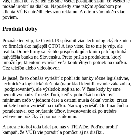
vás, nadiaľku. A za ten čas sme všetci postupne zistili, čo všetko je
možné urobiť na diaľku. Naposledy sme takým spôsobom pre
klienta VÚB natočili televíznu reklamu. A o tom vám niečo viac
poviem.
Produkt doby
Poznáte ten vtip, že Covid-19 spôsobil viac technologických zmien
vo firmách ako najlepší CTO? A isto viete, že to nie je vtip, ale
realita. Dobré firmy sa rýchlo prispôsobujú a k ním patrí aj druhá
najväčšia banka na Slovensku. Preto prišla s produktom, ktorý
umožní jej klientom vyriešiť veľa konkrétnych potrieb na diaľku.
Cez telefón alebo videohovor.
Je jasné, že to obnáša vyriešiť z pohľadu banky rôzne legislatívne,
technické a logistické riešenia (napríklad identifikovanie zákazníka,
„podpisovanie“), ale výsledok stojí za to. V čase kedy by sme
nemali vychádzať medzi ľudí, keď v pobočkách môže byť
minimum osôb v jednom čase a ostatní musia čakať vonku, zrazu
môžete banku vyriešiť na diaľku. Naozaj vyriešiť. Od finančného
poradenstva, cez otváranie účtov, investovanie až po trebárs
vybavenie pôžičky či pomoc s úkonmi.
A presne to bol teda brief pre nás v TRIADe. Poďme urobiť
kampaň, že VÚB vie poradiť a pomôcť aj na diaľku.