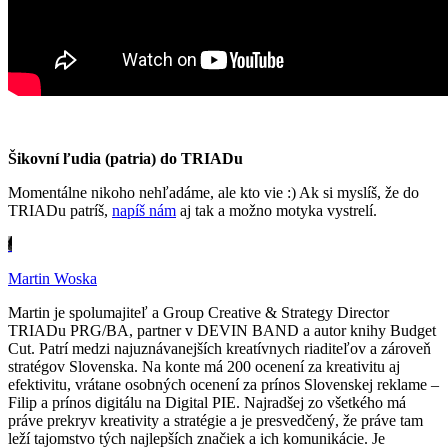
Šikovní ľudia (patria) do TRIADu
Momentálne nikoho nehľadáme, ale kto vie :) Ak si myslíš, že do
TRIADu patríš,
napíš nám
aj tak a možno motyka vystrelí.
Martin Woska
Martin je spolumajiteľ a Group Creative & Strategy Director
TRIADu PRG/BA, partner v DEVIN BAND a autor knihy Budget
Cut. Patrí medzi najuznávanejších kreatívnych riaditeľov a zároveň
stratégov Slovenska. Na konte má 200 ocenení za kreativitu aj
efektivitu, vrátane osobných ocenení za prínos Slovenskej reklame –
Filip a prínos digitálu na Digital PIE. Najradšej zo všetkého má
práve prekryv kreativity a stratégie a je presvedčený, že práve tam
leží tajomstvo tých najlepších značiek a ich komunikácie. Je