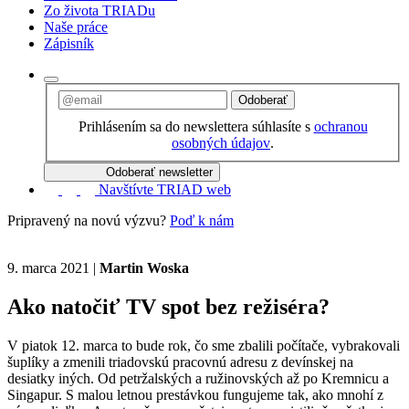
Zo života TRIADu
Naše práce
Zápisník
Odoberať
Prihlásením sa do newslettera súhlasíte s
ochranou
osobných údajov
.
Odoberať newsletter
Navštívte TRIAD web
Pripravený na novú výzvu?
Poď k nám
9. marca 2021
|
Martin Woska
Ako natočiť TV spot bez režiséra?
V piatok 12. marca to bude rok, čo sme zbalili počítače, vybrakovali
šuplíky a zmenili triadovskú pracovnú adresu z devínskej na
desiatky iných. Od petržalských a ružinovských až po Kremnicu a
Singapur. S malou letnou prestávkou fungujeme tak, ako mnohí z