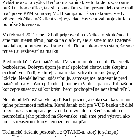
Zvláštne ako to vyšlo. Keď som spomínal, že to bude rok, čo sme
prešli na homeoffice, tak si to pamätám veľmi presne, lebo sme mali
mať práve PPM ku novej VÚB kampani. Tá sa nakoniec vtedy
vôbec netočila a náš klient svoj vysielací čas venoval projektu Kto
pomôže Slovensku.
Vo februári 2021 sme už boli pripravení na všetko. V skutočnosti
sme mali nielen tému „banka na diaľku“, ale aj sme to mali zadané
na diaľku, odprezentovali sme na diaľku a nakoniec sa stalo, že sme
museli aj režírovať na diaľku.
Predprodukčná časť natáčania TV spotu prebieha na diaľku vcelku
bezbolestne. Dobrým tipom je mať spoločnú chatovaciu skupinu
exekučných ľudí, v ktorej sa napríklad schvaľujú kostýmy, či
lokácie. Neodeliteľnou súčasťou je, samozrejme, testovanie pred
natáčaním a v našom prípade aj mocné držanie si palcov. Pri našom
koncepte susedov sú konkrétni herci pochopiteľne nenahraditeľní.
Nenahraditeľnosť sa týka aj ďalších pozícii, ale ako sa ukázalo, nie
úplne prítomnosti režiséra. Karel Janák točí pre VÚB banku už dlhé
roky a naša spolupráca je už celkom vyladená. Keď karanténa
neumožnila jeho príchod na Slovensko, stáli sme pred výzvou ako
točiť s režisérom, ktorý nemôže byť na pľaci.
Technické riešenie pozostáva z QTAKE-u, ktorý je schopný