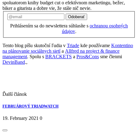
spoluatorom knihy budget cut o efektívnom marketingu, bežec,
biker a gitarista a dobre vie, že stále nič nevie.
Odoberať
Prihlásením sa do newslettera súhlasíte s
ochranou osobných
údajov
.
Tento blog píšu skutoční ľudia v
Triade
kde používame
Kontentino
na plánovanie sociálnych sietí
a
Allfred na project & finance
management
. Spolu s
BRACKETS
a
Pros&Cons
sme členmi
DevinBand
.,
Ďalší článok
FEBRUÁROVÝ TRIADWATCH
19. February 2021
0