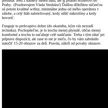
prenášať feed z kamery nielen nám, ale aj priamo režisérovi do
Prahy. (Pozdravujem Vlada Struhára!) Ďalšou dôležitou súčasťou
sú potom kvalitné wifiny, minimálne jedna od iného operátora v
zálohe, a celý štáb nabriefovaný, kedy stíšiť mikrofóny a kedy
hovoriť.
Funguje to prekvapivo dobre (do okamihu, kým vás nezradí
technika). Pochopiteľne, je to trochu menej plynulé, občas menej
komfortné a trochu to naťahuje celé natáčanie. Treba s tým rátať pri
príprave dispozícii, ale zase to nie je niečo, čo by vám zabránilo
natočiť 15-20 obrazov za deň. Pravda, záleží od povahy obrazov.