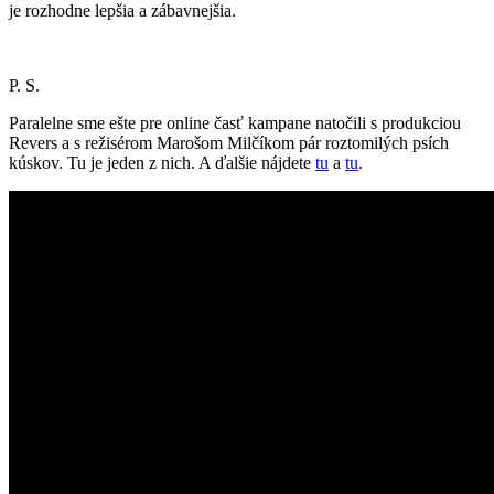
je rozhodne lepšia a zábavnejšia.
P. S.
Paralelne sme ešte pre online časť kampane natočili s produkciou
Revers a s režisérom Marošom Milčíkom pár roztomilých psích
kúskov. Tu je jeden z nich. A ďalšie nájdete
tu
a
tu
.