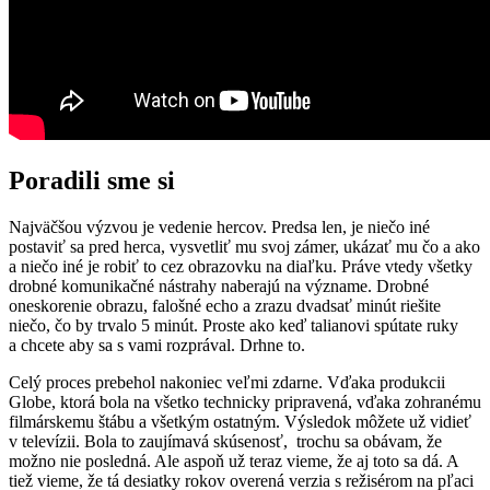
Poradili sme si
Najväčšou výzvou je vedenie hercov. Predsa len, je niečo iné
postaviť sa pred herca, vysvetliť mu svoj zámer, ukázať mu čo a ako
a niečo iné je robiť to cez obrazovku na diaľku. Práve vtedy všetky
drobné komunikačné nástrahy naberajú na význame. Drobné
oneskorenie obrazu, falošné echo a zrazu dvadsať minút riešite
niečo, čo by trvalo 5 minút. Proste ako keď talianovi spútate ruky
a chcete aby sa s vami rozprával. Drhne to.
Celý proces prebehol nakoniec veľmi zdarne. Vďaka produkcii
Globe, ktorá bola na všetko technicky pripravená, vďaka zohranému
filmárskemu štábu a všetkým ostatným. Výsledok môžete už vidieť
v televízii. Bola to zaujímavá skúsenosť, trochu sa obávam, že
možno nie posledná. Ale aspoň už teraz vieme, že aj toto sa dá. A
tiež vieme, že tá desiatky rokov overená verzia s režisérom na pľaci