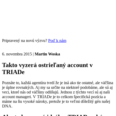
Pripravený na novú výzvu?
Poď k nám
6. novembra 2015
|
Martin Woska
Takto vyzerá ostrieľaný account v
TRIADe
Poznáte to, každá agentúra tvrdí že je iná ako tie ostatné, ale väčšina
je úplne rovnakých. Aj my sa určite na niektoré podobáme, ale sú aj
veci, ktoré nás od väčšiny odlišujú. Jednou z týchto vecí sú aj naši
account manageri. V TRIADe je to celkom špecifická pozícia a
máme na ňu vysoké nároky, pretože je to veľmi dôležitý gén našej
DNA.