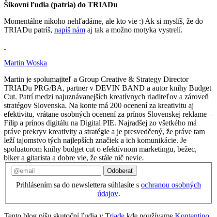
Šikovní ľudia (patria) do TRIADu
Momentálne nikoho nehľadáme, ale kto vie :) Ak si myslíš, že do
TRIADu patríš,
napíš nám
aj tak a možno motyka vystrelí.
Martin Woska
Martin je spolumajiteľ a Group Creative & Strategy Director
TRIADu PRG/BA, partner v DEVIN BAND a autor knihy Budget
Cut. Patrí medzi najuznávanejších kreatívnych riaditeľov a zároveň
stratégov Slovenska. Na konte má 200 ocenení za kreativitu aj
efektivitu, vrátane osobných ocenení za prínos Slovenskej reklame –
Filip a prínos digitálu na Digital PIE. Najradšej zo všetkého má
práve prekryv kreativity a stratégie a je presvedčený, že práve tam
leží tajomstvo tých najlepších značiek a ich komunikácie. Je
spoluatorom knihy budget cut o efektívnom marketingu, bežec,
biker a gitarista a dobre vie, že stále nič nevie.
Odoberať
Prihlásením sa do newslettera súhlasíte s
ochranou osobných
údajov
.
Tento blog píšu skutoční ľudia v
Triade
kde používame
Kontentino