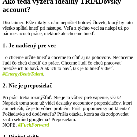
Ako teda vyzerá ideálny TRIADovský
account?
Disclaimer: Ešte nikdy k nám neprišiel hotový človek, ktorý by toto
všetko spĺňal hneď pri nástupe. Veľa z týchto vecí sa nalepí už po
pár mesiacoch práce, niektoré ale chceme hneď.
1. Je nadšený pre vec
To chceme určite hneď a chceme to cítiť aj na pohovore. Nechceme
ľudí čo chcú chodiť do práce. Chceme ľudí čo chcú pracovať,
pretože ich to baví. A ak ich to baví, tak je to hneď vidieť.
#EnergyBeatsTalent
.
2. Nie je preposielač
Pri práci treba rozmýšľať. Nie je to vôbec prekvapenie, však?
Napriek tomu som už videl desiatky accountov preposielačov, ktorí
ani netušili, že je to vôbec problém. Prišli pripomienky od klienta?
Požiadavka od dodávateľa? Prišla otázka, ktorá sa dá zodpovedať
za 45 sekúnd googlenia? Preposielam.
NOPE.
#FuckForward
3. Digital skills