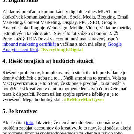
Základný prehľad o komunikácii v digitali je dnes MUST pre
akúkoľvek komunikačnú agentúru. Social Media, Blogging, Email
Marketing, Content Marketing, Display, PPC, SEO, Google
Analytics, ako funguje Webdesign, Mobile, Video, základné metriky
jednotlivých kanálov, atď. Súvisí to totiž úzko s bodom 2. 😉
Preto každý TRIADovský account musí mať spravený aspoň
inbound marketing certifikát
a väčšina z nich má ešte aj
Google
Analytics certifikát
.
#EverythingIsDigital
4. Riešič terajších aj budúcich situácií
Riešenie problémov, komplikovaných situácií a ich predvídanie je
denný chlebíček a treba na to… Našli sme si na to termín. Volá sa
MacGyverizmus a je to o tom, že skipnete prvotné „to sa nedá“ a
pomôžete si kreatívne v danom momente len s tým čo môžete mať
teraz k dispozícii. Potom už len spojíte správne kábliky a je to
vyriešené. Mega hodnotný skill.
#BeMoreMacGyver
5. Je kreatívec
Ak ste čítali
toto
, tak viete, že nemáme oddelenia a nemáme ani
problém zapájať accountov do kreatívy. Je to navyše aj súčasť akejsi
prirodzenej tímovej spoluzodpovednosti za klienta a tak do toho