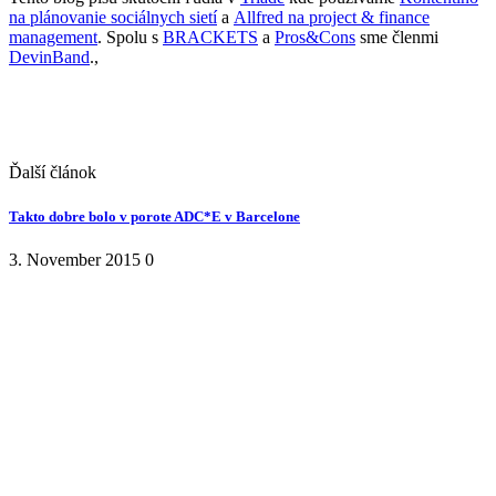
na plánovanie sociálnych sietí
a
Allfred na project & finance
management
. Spolu s
BRACKETS
a
Pros&Cons
sme členmi
DevinBand
.,
Ďalší článok
Takto dobre bolo v porote ADC*E v Barcelone
3. November 2015
0