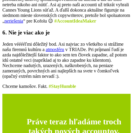
netreba nikoho ani nútiť. Asi aj preto naši accounti už trikrát vyhrali
Cannes Young Lions súťaž. A ďalší dokonca aktuálne figuruje na
siedmom mieste slovenských copywriterov, pretože bol spoluatorom
„
neriešenia
“ pre Kofolu 😉
#AccountIdeaMaker
6. Nie je viac ako je
Jeden vééééľmi dôležitý bod. Asi najviac zo všetkého si strážime
našu firemnú kultúru a
atmosféru
v TRIADe. Pri príjmaní ľudí je
azda najdôležitejší faktor to ako sem ten človek zapadne, až potom
idú ostatné veci (napríklad aj to ako zapadne ku klientom).
Nechceme nadutých, urazených, naškrobených, na peniaze
zameraných, povrchných ani najlepších na svete v čomkoľvek
(opačný extrém nám nevadí :).
Chceme kamošov. Fakt.
#StayHumble
Práve teraz hľadáme troch
takých nových accountov,