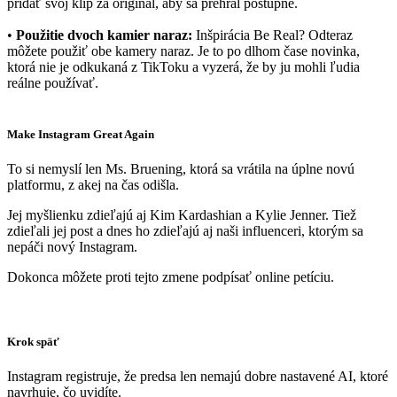
pridať svoj klip za originál, aby sa prehral postupne.
•
Použitie dvoch kamier naraz:
Inšpirácia Be Real? Odteraz
môžete použiť obe kamery naraz. Je to po dlhom čase novinka,
ktorá nie je odkukaná z TikToku a vyzerá, že by ju mohli ľudia
reálne používať.
Make Instagram Great Again
To si nemyslí len Ms. Bruening, ktorá sa vrátila na úplne novú
platformu, z akej na čas odišla.
Jej myšlienku zdieľajú aj Kim Kardashian a Kylie Jenner. Tiež
zdieľali jej post a dnes ho zdieľajú aj naši influenceri, ktorým sa
nepáči nový Instagram.
Dokonca môžete proti tejto zmene podpísať online petíciu.
Krok späť
Instagram registruje, že predsa len nemajú dobre nastavené AI, ktoré
navrhuje, čo uvidíte.