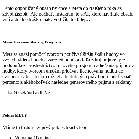
Tento odporúčaný obsah by chcela Meta do ďalšieho roka až
zdvojnásobiť. Ale počkať, Instagram to s AI, ktoré navrhuje obsah,
vidí aktuálne trošku inak. Veď čítajte ďalej…
Music Revenue Sharing Program
Meta sa snaží pomôcť tvorcom používať širšiu škálu hudby vo
svojich videoklipoch a zároveň ponúka ďalší zdroj príjmov pre
hudobníkov prostredníctvom nového programu zdieľania príjmov z
hudby, ktorý tvorcom umožní pridávať licencovanú hudbu do
svojho obsahu, pričom držitelia hudobných práv budú môcť vziať
percento z akéhokoľvek následne generovaného príjmu z reklamy.
– Iba 60 sekúnd a dlhšie
Pokles METY
Máme tu historicky prvý pokles tržieb, lebo:
Vojna na Ukrajine