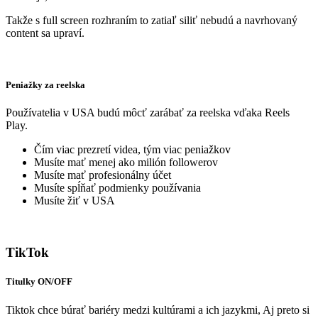
Takže s full screen rozhraním to zatiaľ siliť nebudú a navrhovaný
content sa upraví.
Peniažky za reelska
Používatelia v USA budú môcť zarábať za reelska vďaka Reels
Play.
Čím viac prezretí videa, tým viac peniažkov
Musíte mať menej ako milión followerov
Musíte mať profesionálny účet
Musíte spĺňať podmienky používania
Musíte žiť v USA
TikTok
Titulky ON/OFF
Tiktok chce búrať bariéry medzi kultúrami a ich jazykmi, Aj preto si