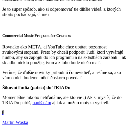
Je to super spôsob, ako si odpromovať tie dlhšie videá, z ktorých
shorts pochádzajú, či nie?
Commercial Music Program for Creators
Rovnako ako META, aj YouTube chce upútať pozornosť
zvukovými stopami. Preto by chceli podporiť ľudí, ktorí vytvárajú
hudbu, aby sa zapojili do ich programu a na skladbách zarábali – ak
skladbu niekto použije, tvorca z toho bude niečo mať.
Veríme, že ďalšie novinky pribudnú čo nevidieť, a tešíme sa, ako
vám o nich budeme môcť čoskoro povedať.
Šikovní ľudia (patria) do TRIADu
Momentálne nikoho nehľadáme, ale kto vie :) Ak si myslíš, že do
TRIADu patríš,
napíš nám
aj tak a možno motyka vystrelí.
Martin Woska