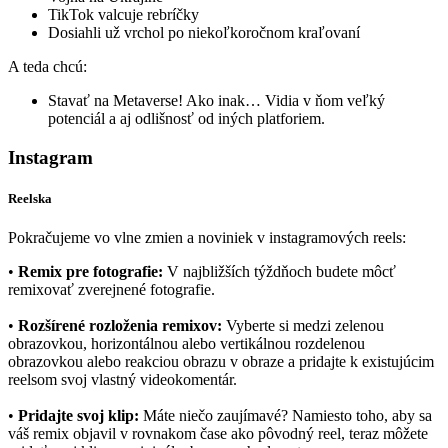
TikTok valcuje rebríčky
Dosiahli už vrchol po niekoľkoročnom kraľovaní
A teda chcú:
Stavať na Metaverse! Ako inak… Vidia v ňom veľký
potenciál a aj odlišnosť od iných platforiem.
Instagram
Reelska
Pokračujeme vo vlne zmien a noviniek v instagramových reels:
•
Remix pre fotografie:
V najbližších týždňoch budete môcť
remixovať zverejnené fotografie.
•
Rozšírené rozloženia remixov:
Vyberte si medzi zelenou
obrazovkou, horizontálnou alebo vertikálnou rozdelenou
obrazovkou alebo reakciou obrazu v obraze a pridajte k existujúcim
reelsom svoj vlastný videokomentár.
•
Pridajte svoj klip:
Máte niečo zaujímavé? Namiesto toho, aby sa
váš remix objavil v rovnakom čase ako pôvodný reel, teraz môžete