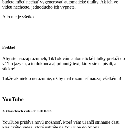
budete môcť nechať vygenerovať automatické titulky. Ak ich vo
videu nechcete, jednoducho ich vypnete.
A to nie je všetko…
Preklad
Aby ste naozaj rozumeli, TikTok vám automatické titulky preloží do
vášho jazyka, a to dokonca aj pripnutý text, ktorý ste napísali, a
stickre!
Takže ak niekto nerozumie, už by mal rozumieť naozaj všetkému!
YouTube
Z klasických videí do SHORTS
YouTube pridáva novú možnosť, ktorá vám uľahčí strihanie časti
klasického videa, ktoré nahráte na YouTube do Shorts.