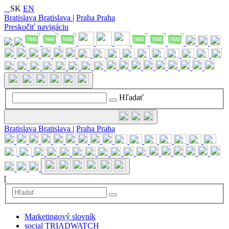
SK
EN
Bratislava
Bratislava
|
Praha
Praha
Preskočiť navigáciu
Hľadať
Bratislava
Bratislava
|
Praha
Praha
[
Marketingový slovník
social TRIADWATCH