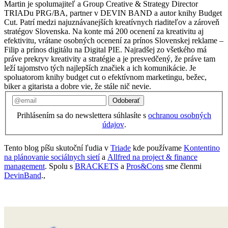
Martin je spolumajiteľ a Group Creative & Strategy Director
TRIADu PRG/BA, partner v DEVIN BAND a autor knihy Budget
Cut. Patrí medzi najuznávanejších kreatívnych riaditeľov a zároveň
stratégov Slovenska. Na konte má 200 ocenení za kreativitu aj
efektivitu, vrátane osobných ocenení za prínos Slovenskej reklame –
Filip a prínos digitálu na Digital PIE. Najradšej zo všetkého má
práve prekryv kreativity a stratégie a je presvedčený, že práve tam
leží tajomstvo tých najlepších značiek a ich komunikácie. Je
spoluatorom knihy budget cut o efektívnom marketingu, bežec,
biker a gitarista a dobre vie, že stále nič nevie.
Odoberať
Prihlásením sa do newslettera súhlasíte s
ochranou osobných
údajov
.
Tento blog píšu skutoční ľudia v
Triade
kde používame
Kontentino
na plánovanie sociálnych sietí
a
Allfred na project & finance
management
. Spolu s
BRACKETS
a
Pros&Cons
sme členmi
DevinBand
.,