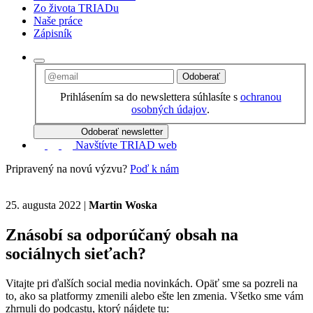
Zo života TRIADu
Naše práce
Zápisník
Odoberať
Prihlásením sa do newslettera súhlasíte s
ochranou
osobných údajov
.
Odoberať newsletter
Navštívte TRIAD web
Pripravený na novú výzvu?
Poď k nám
25. augusta 2022
|
Martin Woska
Znásobí sa odporúčaný obsah na
sociálnych sieťach?
Vitajte pri ďalších social media novinkách. Opäť sme sa pozreli na
to, ako sa platformy zmenili alebo ešte len zmenia. Všetko sme vám
zhrnuli do podcastu, ktorý nájdete tu: