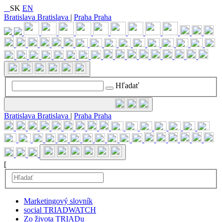
SK
EN
Bratislava
Bratislava
|
Praha
Praha
Preskočiť
navigáciu
Hľadať
Bratislava
Bratislava
|
Praha
Praha
[
Marketingový slovník
social TRIADWATCH
Zo života TRIADu