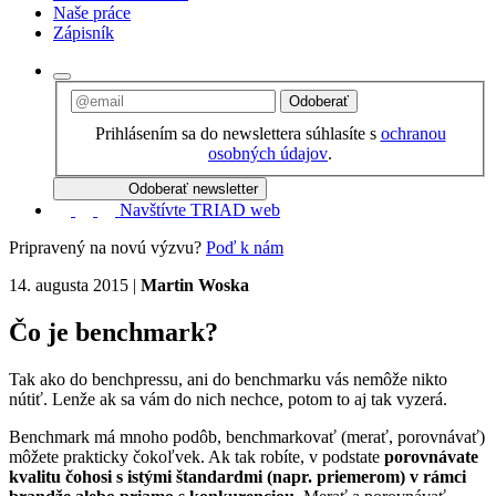
Naše práce
Zápisník
Odoberať
Prihlásením sa do newslettera súhlasíte s
ochranou
osobných údajov
.
Odoberať newsletter
Navštívte TRIAD web
Pripravený na novú výzvu?
Poď k nám
14. augusta 2015
|
Martin Woska
Čo je benchmark?
Tak ako do benchpressu, ani do benchmarku vás nemôže nikto
nútiť. Lenže ak sa vám do nich nechce, potom to aj tak vyzerá.
Benchmark má mnoho podôb, benchmarkovať (merať, porovnávať)
môžete prakticky čokoľvek. Ak tak robíte, v podstate
porovnávate
kvalitu čohosi s istými štandardmi (napr. priemerom) v rámci